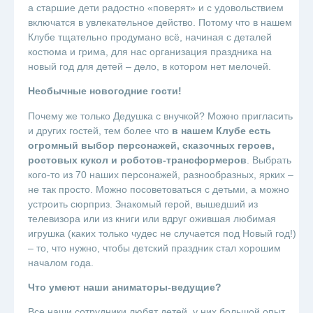
а старшие дети радостно «поверят» и с удовольствием
включатся в увлекательное действо. Потому что в нашем
Клубе тщательно продумано всё, начиная с деталей
костюма и грима, для нас организация праздника на
новый год для детей – дело, в котором нет мелочей.
Необычные новогодние гости!
Почему же только Дедушка с внучкой? Можно пригласить
и других гостей, тем более что
в нашем Клубе есть
огромный выбор персонажей, сказочных героев,
ростовых кукол и роботов-трансформеров
. Выбрать
кого-то из 70 наших персонажей, разнообразных, ярких –
не так просто. Можно посоветоваться с детьми, а можно
устроить сюрприз. Знакомый герой, вышедший из
телевизора или из книги или вдруг ожившая любимая
игрушка (каких только чудес не случается под Новый год!)
– то, что нужно, чтобы детский праздник стал хорошим
началом года.
Что умеют наши аниматоры-ведущие?
Все наши сотрудники любят детей, у них большой опыт