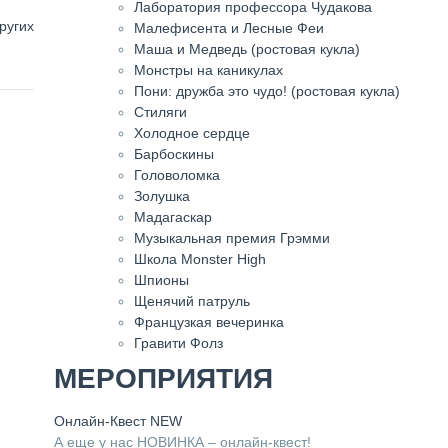
Лаборатория профессора Чудакова
ругих
Малефисента и Лесные Феи
Маша и Медведь (ростовая кукла)
Монстры на каникулах
Пони: дружба это чудо! (ростовая кукла)
Стиляги
Холодное сердце
Барбоскины
Головоломка
Золушка
Мадагаскар
Музыкальная премия Грэмми
Школа Monster High
Шпионы
Щенячий патруль
Французкая вечеринка
Гравити Фолз
МЕРОПРИЯТИЯ
Онлайн-Квест NEW
А еще у нас НОВИНКА – онлайн-квест!