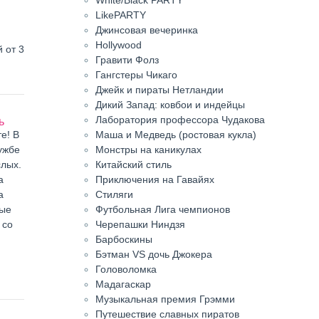
LikePARTY
Джинсовая вечеринка
Hollywood
 от 3
Гравити Фолз
Гангстеры Чикаго
Джейк и пираты Нетландии
Дикий Запад: ковбои и индейцы
Лаборатория профессора Чудакова
ь
е! В
Маша и Медведь (ростовая кукла)
ужбе
Монстры на каникулах
слых.
Китайский стиль
а
Приключения на Гавайях
а
Стиляги
ные
Футбольная Лига чемпионов
 со
Черепашки Ниндзя
Барбоскины
Бэтман VS дочь Джокера
Головоломка
Мадагаскар
Музыкальная премия Грэмми
Путешествие славных пиратов