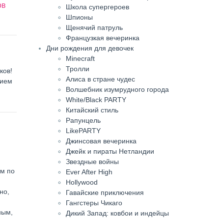
ов
Школа супергероев
Шпионы
Щенячий патруль
Французкая вечеринка
Дни рождения для девочек
Minecraft
Тролли
ков!
Алиса в стране чудес
нием
Волшебник изумрудного города
White/Black PARTY
Китайский стиль
Рапунцель
LikePARTY
Джинсовая вечеринка
Джейк и пираты Нетландии
Звездные войны
ем по
Ever After High
Hollywood
но,
Гавайские приключения
Гангстеры Чикаго
ным,
Дикий Запад: ковбои и индейцы