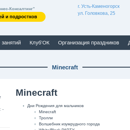
г. Усть-Каменогорск
знес-Консалтинг”
ул. Головкова, 25
ей и подростков
 занятий
Клуб’ОК
Организация праздников
Minecraft
Minecraft
т
Дни Рождения для мальчиков
 -
Minecraft
Тролли
Волшебник изумрудного города
White/Black PARTY