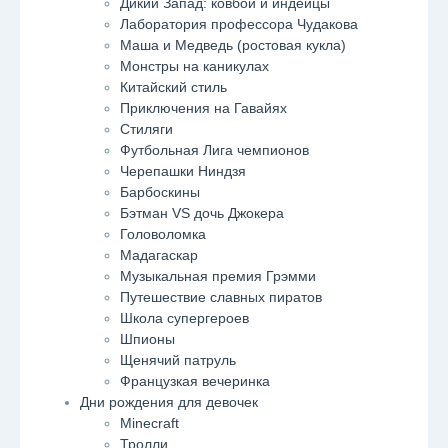
Дикий Запад: ковбои и индейцы
Лаборатория профессора Чудакова
Маша и Медведь (ростовая кукла)
Монстры на каникулах
Китайский стиль
Приключения на Гавайях
Стиляги
Футбольная Лига чемпионов
Черепашки Ниндзя
Барбоскины
Бэтман VS дочь Джокера
Головоломка
Мадагаскар
Музыкальная премия Грэмми
Путешествие славных пиратов
Школа супергероев
Шпионы
Щенячий патруль
Французкая вечеринка
Дни рождения для девочек
Minecraft
Тролли