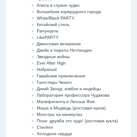
Алиса в стране чудес
Волшебник изумрудного города
White/Black PARTY
Китайский стиль
Рапунцель
LikePARTY
Джинсовая вечеринка
Джейк и пираты Нетландии
Звездные войны
Ever After High
Hollywood
Гавайские приключения
Гангстеры Чикаго
Дикий Запад: ковбои и индейцы
Лаборатория профессора Чудакова
Малефисента и Лесные Феи
Маша и Медведь (ростовая кукла)
Монстры на каникулах
Пони: дружба это чудо! (ростовая кукла)
Стиляги
Холодное сердце