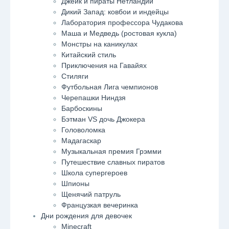
Джейк и пираты Нетландии
Дикий Запад: ковбои и индейцы
Лаборатория профессора Чудакова
Маша и Медведь (ростовая кукла)
Монстры на каникулах
Китайский стиль
Приключения на Гавайях
Стиляги
Футбольная Лига чемпионов
Черепашки Ниндзя
Барбоскины
Бэтман VS дочь Джокера
Головоломка
Мадагаскар
Музыкальная премия Грэмми
Путешествие славных пиратов
Школа супергероев
Шпионы
Щенячий патруль
Французкая вечеринка
Дни рождения для девочек
Minecraft