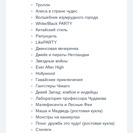
Тролли
Алиса в стране чудес
Волшебник изумрудного города
White/Black PARTY
Китайский стиль
Рапунцель
LikePARTY
Джинсовая вечеринка
Джейк и пираты Нетландии
Звездные войны
Ever After High
Hollywood
Гавайские приключения
Гангстеры Чикаго
Дикий Запад: ковбои и индейцы
Лаборатория профессора Чудакова
Малефисента и Лесные Феи
Маша и Медведь (ростовая кукла)
Монстры на каникулах
Пони: дружба это чудо! (ростовая кукла)
Стиляги