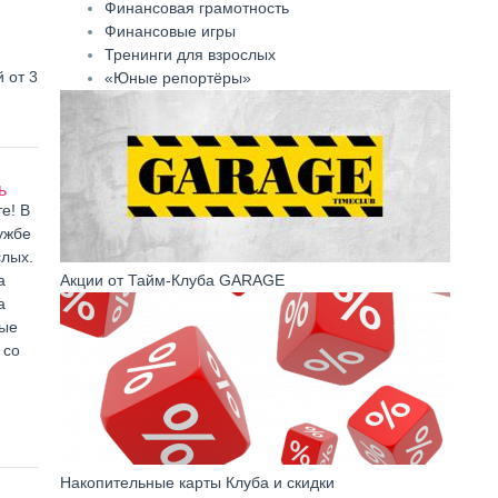
Финансовая грамотность
Финансовые игры
Тренинги для взрослых
 от 3
«Юные репортёры»
ь
е! В
ужбе
слых.
а
Акции от Тайм-Клуба GARAGE
а
ные
 со
Накопительные карты Клуба и скидки