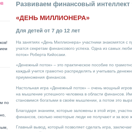
Развиваем финансовый интеллект 
ов
«ДЕНЬ МИЛЛИОНЕРА»
Для детей от 7 до 12 лет
На занятиях «День Миллионера» участники знакомятся с 
ков!
учатся секретам финансового успеха. Одна из самых люби
нием
поток» Роберта Кийосаки.
«Денежный поток» – это практическое пособие по грамотн
каждый учится грамотно распределять и учитывать денежн
приумножения финансов.
Настольная игра «Денежный поток» – очень мощный игров
на мышление успешного человека в области финансов. Име
становимся богатыми в своём мышлении, а потом это выра
ем по
Благодаря знаниям, которые заложены в этой игре, участн
но,
финансов, сколько некоторые люди не получают и за всю ж
Главный вывод, который позволяет сделать игра, заключа
ным,