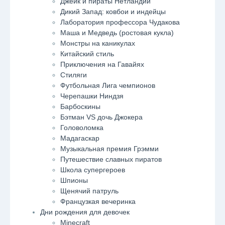
Джейк и пираты Нетландии
Дикий Запад: ковбои и индейцы
Лаборатория профессора Чудакова
Маша и Медведь (ростовая кукла)
Монстры на каникулах
Китайский стиль
Приключения на Гавайях
Стиляги
Футбольная Лига чемпионов
Черепашки Ниндзя
Барбоскины
Бэтман VS дочь Джокера
Головоломка
Мадагаскар
Музыкальная премия Грэмми
Путешествие славных пиратов
Школа супергероев
Шпионы
Щенячий патруль
Французкая вечеринка
Дни рождения для девочек
Minecraft