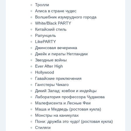
Тролли
Алиса в стране чудес
Волшебник изумрудного города
White/Black PARTY
Китайский стиль
Рапунцель
LikePARTY
Джинсовая вечеринка
Джейк и пираты Нетландии
Звездные войны
Ever After High
Hollywood
Гавайские приключения
Гангстеры Чикаго
Дикий Запад: ковбои и индейцы
Лаборатория профессора Чудакова
Малефисента и Лесные Феи
Маша и Медведь (ростовая кукла)
Монстры на каникулах
Пони: дружба это чудо! (ростовая кукла)
Стиляги