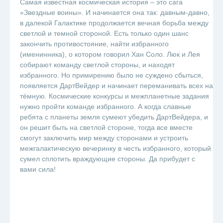
Самая известная космическая история – это сага
«Звездные воины». И начинается она так: давным-давно,
в далекой Галактике продолжается вечная борьба между
светлой и темной стороной. Есть только один шанс
закончить противостояние, найти избранного
(именинника), о котором говорил Хан Соло. Люк и Лея
собирают команду светлой стороны, и находят
избранного. Но примирению было не суждено сбыться,
появляется ДартВейдер и начинает переманивать всех на
тёмную. Космические конкурсы и межпланетные задания
нужно пройти команде избранного. А когда славные
ребята с планеты земля сумеют убедить ДартВейдера, и
он решит быть на светлой стороне, тогда все вместе
смогут заключить мир между сторонами и устроить
межгалактическую вечеринку в честь избранного, который
сумел сплотить враждующие стороны. Да прибудет с
вами сила!