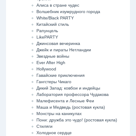
Алиса в стране чудес
Волшебник изумрудного города
White/Black PARTY
Китайский стиль
Рапунцель
LikePARTY
Джинсовая вечеринка
Джейк и пираты Нетландии
Звездные войны
Ever After High
Hollywood
Гавайские приключения
Гангстеры Чикаго
Дикий Запад: ковбои и индейцы
Лаборатория профессора Чудакова
Малефисента и Лесные Феи
Маша и Медведь (ростовая кукла)
Монстры на каникулах
Пони: дружба это чудо! (ростовая кукла)
Стиляги
Холодное сердце