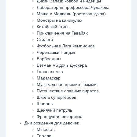
Дикий Запад: ковбои и индейцы
Лаборатория профессора Чудакова
Маша и Медведь (ростовая кукла)
Монстры на каникулах
Китайский стиль
Приключения на Гавайях
Стиляги
Футбольная Лига чемпионов
Черепашки Ниндзя
Барбоскины
Бэтман VS дочь Джокера
Головоломка
Мадагаскар
Музыкальная премия Грэмми
Путешествие славных пиратов
Школа супергероев
Шпионы
Щенячий патруль
Французкая вечеринка
Дни рождения для девочек
Minecraft
Тролли