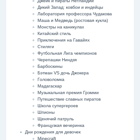
Джейк и пираты Нетландии
Дикий Запад: ковбои и индейцы
Лаборатория профессора Чудакова
Маша и Медведь (ростовая кукла)
Монстры на каникулах
Китайский стиль
Приключения на Гавайях
Стиляги
Футбольная Лига чемпионов
Черепашки Ниндзя
Барбоскины
Бэтман VS дочь Джокера
Головоломка
Мадагаскар
Музыкальная премия Грэмми
Путешествие славных пиратов
Школа супергероев
Шпионы
Щенячий патруль
Французкая вечеринка
Дни рождения для девочек
Minecraft