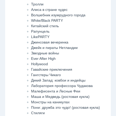
Тролли
Алиса в стране чудес
Волшебник изумрудного города
White/Black PARTY
Китайский стиль
Рапунцель
LikePARTY
Джинсовая вечеринка
Джейк и пираты Нетландии
Звездные войны
Ever After High
Hollywood
Гавайские приключения
Гангстеры Чикаго
Дикий Запад: ковбои и индейцы
Лаборатория профессора Чудакова
Малефисента и Лесные Феи
Маша и Медведь (ростовая кукла)
Монстры на каникулах
Пони: дружба это чудо! (ростовая кукла)
Стиляги