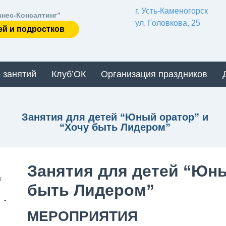
г. Усть-Каменогорск
знес-Консалтинг”
ул. Головкова, 25
ей и подростков
 занятий
Клуб’ОК
Организация праздников
Занятия для детей “Юный оратор” и
“Хочу быть Лидером”
Занятия для детей “Юны
т
быть Лидером”
 -
МЕРОПРИЯТИЯ