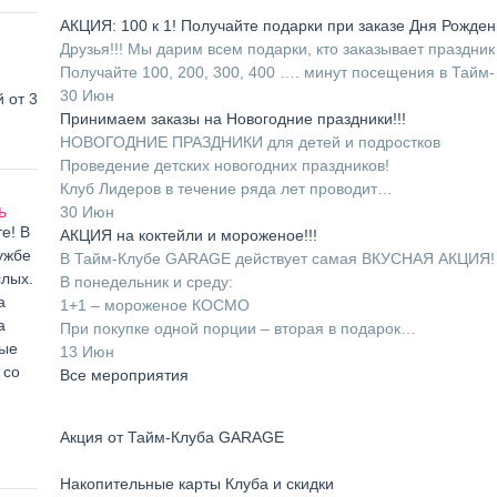
АКЦИЯ: 100 к 1! Получайте подарки при заказе Дня Рожден
Друзья!!! Мы дарим всем подарки, кто заказывает праздник
Получайте 100, 200, 300, 400 …. минут посещения в Тайм
30 Июн
 от 3
Принимаем заказы на Новогодние праздники!!!
НОВОГОДНИЕ ПРАЗДНИКИ для детей и подростков
Проведение детских новогодних праздников!
Клуб Лидеров в течение ряда лет проводит…
ь
30 Июн
е! В
АКЦИЯ на коктейли и мороженое!!!
ужбе
В Тайм-Клубе GARAGE действует самая ВКУСНАЯ АКЦИЯ!
слых.
В понедельник и среду:
а
1+1 – мороженое КОСМО
а
При покупке одной порции – вторая в подарок…
ные
13 Июн
 со
Все мероприятия
Акция от Тайм-Клуба GARAGE
Накопительные карты Клуба и скидки