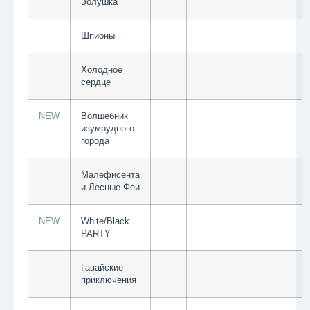
Золушка
Шпионы
Холодное
сердце
NEW
Волшебник
изумрудного
города
Малефисента
и Лесные Феи
NEW
White/Black
PARTY
Гавайские
приключения