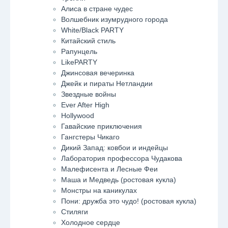
Алиса в стране чудес
Волшебник изумрудного города
White/Black PARTY
Китайский стиль
Рапунцель
LikePARTY
Джинсовая вечеринка
Джейк и пираты Нетландии
Звездные войны
Ever After High
Hollywood
Гавайские приключения
Гангстеры Чикаго
Дикий Запад: ковбои и индейцы
Лаборатория профессора Чудакова
Малефисента и Лесные Феи
Маша и Медведь (ростовая кукла)
Монстры на каникулах
Пони: дружба это чудо! (ростовая кукла)
Стиляги
Холодное сердце