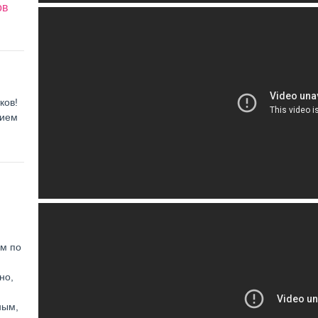
ов
ков!
нием
ем по
но,
ным,