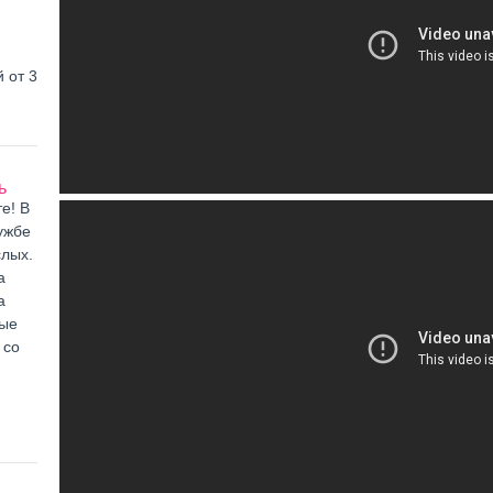
 от 3
ь
е! В
ужбе
слых.
а
а
ные
 со