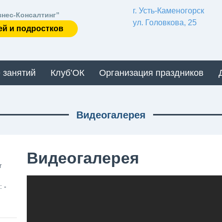
г. Усть-Каменогорск
знес-Консалтинг”
ул. Головкова, 25
ей и подростков
 занятий
Клуб’ОК
Организация праздников
Видеогалерея
Видеогалерея
т
 -