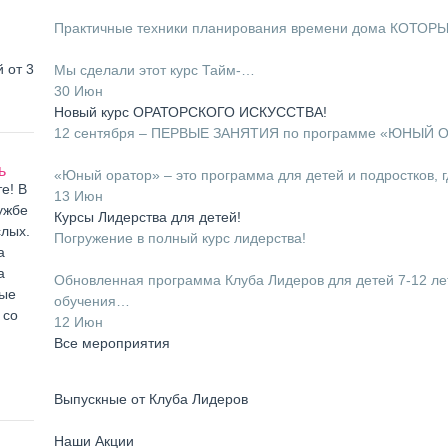
⠀
Практичные техники планирования времени дома КОТОР
⠀
 от 3
Мы сделали этот курс Тайм-…
30 Июн
Новый курс ОРАТОРСКОГО ИСКУССТВА!
12 сентября – ПЕРВЫЕ ЗАНЯТИЯ по программе «ЮНЫЙ 
⠀
ь
«Юный оратор» – это программа для детей и подростков, 
е! В
13 Июн
ужбе
Курсы Лидерства для детей!
слых.
Погружение в полный курс лидерства!
а
⠀
а
Обновленная программа Клуба Лидеров для детей 7-12 ле
ные
обучения…
 со
12 Июн
Все мероприятия
Выпускные от Клуба Лидеров
Наши Акции