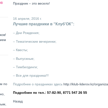
ов
Праздник – это весело!
16 апреля, 2016 г.
Лучшие праздники в “Клуб’ОК”:
– Дни Рождения;
ков!
нием
– Тематические вечеринки;
– Квесты;
– Выпускные;
– Тимбилдинги;
– Все для праздника!!!
ем по
Подробнее о праздниках здесь
http://klub-liderov.kz/organi
Подробнее по тел.: 57-82-90, 8771 547 26 55
но,
Назад
ным,