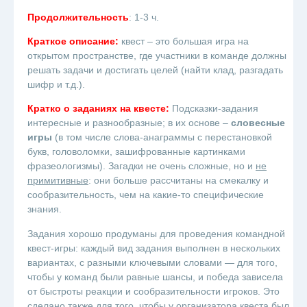
Продолжительность
: 1-3 ч.
Краткое описание:
квест – это большая игра на
открытом пространстве, где участники в команде должны
решать задачи и достигать целей (найти клад, разгадать
шифр и т.д.).
Кратко о заданиях на квесте:
Подсказки-задания
интересные и разнообразные; в их основе –
словесные
игры
(в том числе слова-анаграммы с перестановкой
букв, головоломки, зашифрованные картинками
фразеологизмы). Загадки не очень сложные, но и
не
примитивные
: они больше рассчитаны на смекалку и
сообразительность, чем на какие-то специфические
знания.
Задания хорошо продуманы для проведения командной
квест-игры: каждый вид задания выполнен в нескольких
вариантах, с разными ключевыми словами — для того,
чтобы у команд были равные шансы, и победа зависела
от быстроты реакции и сообразительности игроков. Это
сделано также для того, чтобы у организатора квеста был