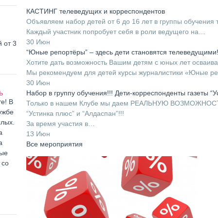
КАСТИНГ телеведущих и корреспондентов
Объявляем набор детей от 6 до 16 лет в группы обучения 
Каждый участник попробует себя в роли ведущего на…
30 Июн
 от 3
“Юные репортёры” – здесь дети становятся телеведущими!
Хотите дать возможность Вашим детям с юных лет осваив
Мы рекомендуем для детей курсы журналистики «Юные р
30 Июн
ь
Набор в группу обучения!!! Дети-корреспонденты газеты “У
е! В
Только в нашем Клубе мы даем РЕАЛЬНУЮ ВОЗМОЖНОСТЬ 
ужбе
“Устинка плюс” и “Алдаспан”!!!
слых.
За время участия в…
а
13 Июн
а
Все мероприятия
ные
 со