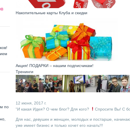
ов
Накопительные карты Клуба и скидки
ков!
нием
Акция! ПОДАРКИ – нашим подписчикам!
Тренинги
12 июня, 2017 г.
ем по
“И какая Идея? О чем блог? Для кого?
Спросите Вы! С б
но,
Для нас, девушек и женщин, молодых и постарше, начинающ
уже имеет бизнес и только хочет его начать!!!