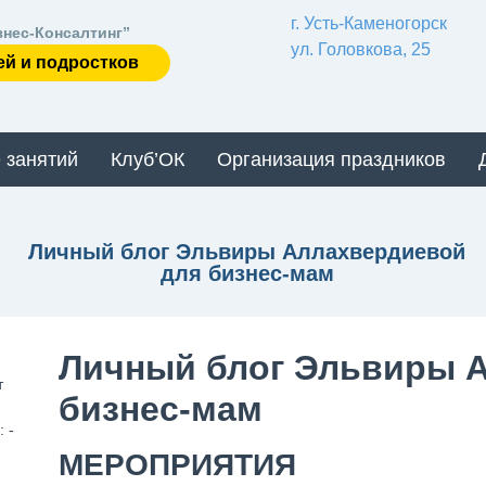
г. Усть-Каменогорск
знес-Консалтинг”
ул. Головкова, 25
ей и подростков
 занятий
Клуб’ОК
Организация праздников
Личный блог Эльвиры Аллахвердиевой
для бизнес-мам
Личный блог Эльвиры 
т
бизнес-мам
 -
МЕРОПРИЯТИЯ