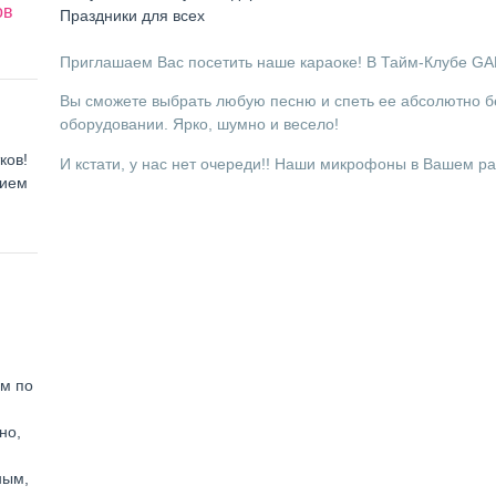
ов
Праздники для всех
Приглашаем Вас посетить наше караоке! В Тайм-Клубе GA
Вы сможете выбрать любую песню и спеть ее абсолютно б
оборудовании. Ярко, шумно и весело!
ков!
И кстати, у нас нет очереди!! Наши микрофоны в Вашем р
нием
ем по
но,
ным,