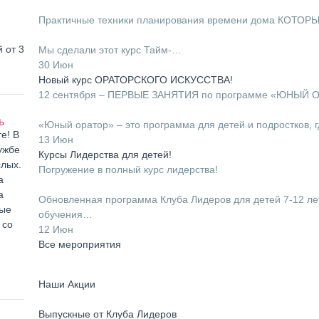
⠀
Практичные техники планирования времени дома КОТОР
⠀
 от 3
Мы сделали этот курс Тайм-…
30 Июн
Новый курс ОРАТОРСКОГО ИСКУССТВА!
12 сентября – ПЕРВЫЕ ЗАНЯТИЯ по программе «ЮНЫЙ 
⠀
ь
«Юный оратор» – это программа для детей и подростков, 
е! В
13 Июн
ужбе
Курсы Лидерства для детей!
слых.
Погружение в полный курс лидерства!
а
⠀
а
Обновленная программа Клуба Лидеров для детей 7-12 ле
ные
обучения…
 со
12 Июн
Все мероприятия
Наши Акции
Выпускные от Клуба Лидеров