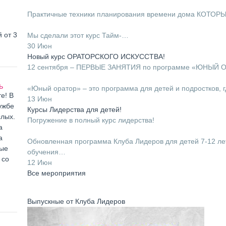
⠀
Практичные техники планирования времени дома КОТОР
⠀
 от 3
Мы сделали этот курс Тайм-…
30 Июн
Новый курс ОРАТОРСКОГО ИСКУССТВА!
12 сентября – ПЕРВЫЕ ЗАНЯТИЯ по программе «ЮНЫЙ 
⠀
ь
«Юный оратор» – это программа для детей и подростков, 
е! В
13 Июн
ужбе
Курсы Лидерства для детей!
слых.
Погружение в полный курс лидерства!
а
⠀
а
Обновленная программа Клуба Лидеров для детей 7-12 ле
ные
обучения…
 со
12 Июн
Все мероприятия
Выпускные от Клуба Лидеров