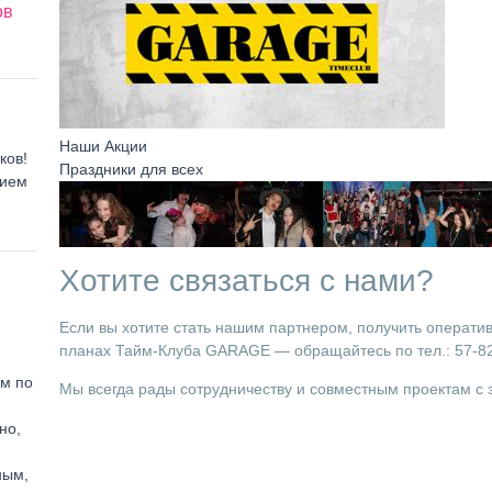
ов
Наши Акции
ков!
Праздники для всех
нием
Хотите связаться с нами?
Если вы хотите стать нашим партнером, получить операти
планах Тайм-Клуба GARAGE — обращайтесь по тел.: 57-82-
ем по
Мы всегда рады сотрудничеству и совместным проектам с
но,
ным,