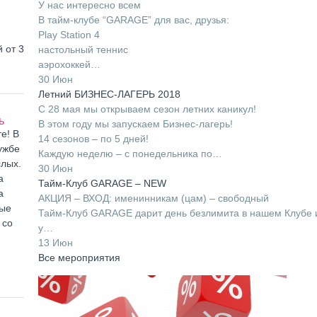
У нас интересно всем
В тайм-клубе “GARAGE” для вас, друзья:
Play Station 4
 от 3
настольный теннис
аэрохоккей…
30 Июн
Летний БИЗНЕС-ЛАГЕРЬ 2018
С 28 мая мы открываем сезон летних каникул!
ь
В этом году мы запускаем Бизнес-лагерь!
е! В
14 сезонов – по 5 дней!
ужбе
Каждую неделю – с понедельника по…
слых.
30 Июн
а
Тайм-Клуб GARAGE – NEW
а
АКЦИЯ – ВХОД: именинникам (цам) – свободный
ные
Тайм-Клуб GARAGE дарит день безлимита в нашем Клубе 
 со
у…
13 Июн
Все мероприятия