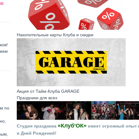
ов
Накопительные карты Клуба и скидки
ков!
нием
Акция от Тайм-Клуба GARAGE
Праздники для всех
ем по
но,
«Клуб’ОК»
Студия праздника
имеет огромный опыт в
и Дней Рождений!
ным,