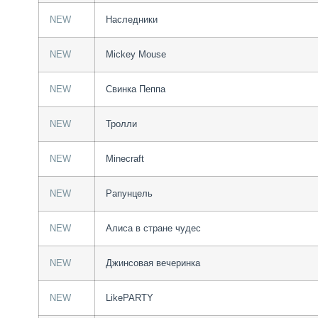
NEW
Наследники
NEW
Мickey Mouse
NEW
Свинка Пеппа
NEW
Тролли
NEW
Minecraft
NEW
Рапунцель
NEW
Алиса в стране чудес
NEW
Джинсовая вечеринка
NEW
LikePARTY