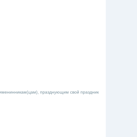
именинникам(цам), празднующим свой праздник