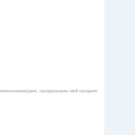
именинникам(цам), празднующим свой праздник