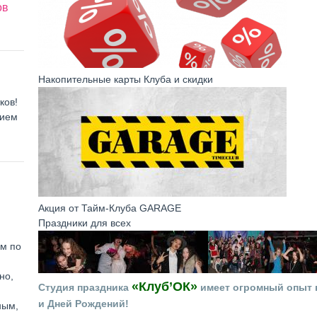
ов
Накопительные карты Клуба и скидки
ков!
нием
Акция от Тайм-Клуба GARAGE
Праздники для всех
ем по
но,
«Клуб’ОК»
Студия праздника
имеет огромный опыт в
и Дней Рождений!
ным,