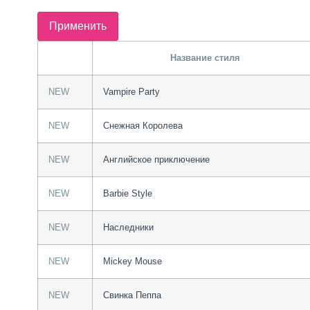
Название стиля
NEW
Vampire Party
NEW
Снежная Королева
NEW
Английское приключение
NEW
Barbie Style
NEW
Наследники
NEW
Мickey Mouse
NEW
Свинка Пеппа