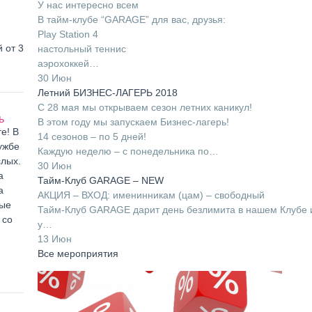
У нас интересно всем
В тайм-клубе “GARAGE” для вас, друзья:
Play Station 4
 от 3
настольный теннис
аэрохоккей…
30 Июн
Летний БИЗНЕС-ЛАГЕРЬ 2018
С 28 мая мы открываем сезон летних каникул!
ь
В этом году мы запускаем Бизнес-лагерь!
е! В
14 сезонов – по 5 дней!
ужбе
Каждую неделю – с понедельника по…
слых.
30 Июн
а
Тайм-Клуб GARAGE – NEW
а
АКЦИЯ – ВХОД: именинникам (цам) – свободный
ные
Тайм-Клуб GARAGE дарит день безлимита в нашем Клубе 
 со
у…
13 Июн
Все мероприятия